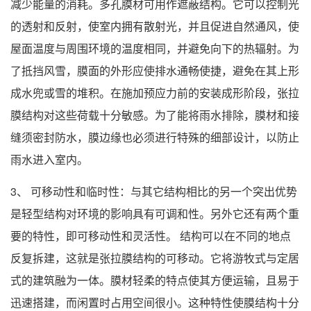
减少能量的消耗。多孔膜材可用作遮蔽结构。它可以控制光
的透射和反射，使室内拥有散射光，并且促进自然通风，使
屋面温度与周围环境的温度相同，并避免向下的热辐射。为
了抵挡风雪，膜面的外形应使排水通畅使捷，避免在其上形
成水兜或雪的堆积。在施加预应力前的安装成形阶段，张拉
膜结构对这些荷载十分敏感。为了能将雨水排除，膜材和接
缝须密封防水，膜边缘也必须进行特殊的细部设计，以防止
雨水进入室内。
3、 可移动性和临时性：与其它结构相比的另一个突出优势
是轻型结构对环境的影响具有可调和性。另外它还有两个重
要的特性，即可移动性和灵活性。 结构可以在不同的地点
反复拆建，这就是张拉膜结构的可移动。它将游牧式与定居
式的建筑融为一体。膜材轻柔的特点使其方便运输，且易于
迅速搭建，而闲置时占用空间很小。这种特性使膜结构十分